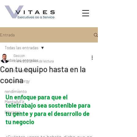
Entrada
Todas las entradas
Gascon
Todas las entradas
11 ene 2021
2 min de lectura
Con tu equipo hasta en la
Gestión del cambio
cocina
humanenergy
rendimiento
Un enfoque para que el 
MentallyFit
teletrabajo sea sostenible para 
liderazgo
tu gente y para el desarrollo de 
tu negocio
¿Cuántas veces te habrán dicho que no 