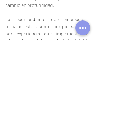
cambio en profundidad. 
Te recomendamos que empieces a 
trabajar este asunto porque sabemos 
por experiencia que implementar 
el 
adecuado modelo de trabajo híbrido 
permite aumentar el bienestar, el 
compromiso y los resultados de la 
empresa.
Si quieres reflexionar más sobre este 
tema, llámanos y tengamos una buena 
conversación al respecto.