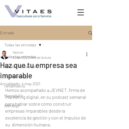
Entrada
Todas las entradas
Gascon
Todas las entradas
30 abr 2021
1 min de lectura
Haz que tu empresa sea
Gestión del cambio
imparable
humanenergy
Actualizado:
4 may 2021
rendimiento
Hemos acompañado a JEVNET, firma de 
MentallyFit
marketing digital, en su podcast semanal 
para hablar sobre cómo construir 
liderazgo
empresas imparables desde la 
excelencia de gestión y con el impulso de 
su  dimensión humana.