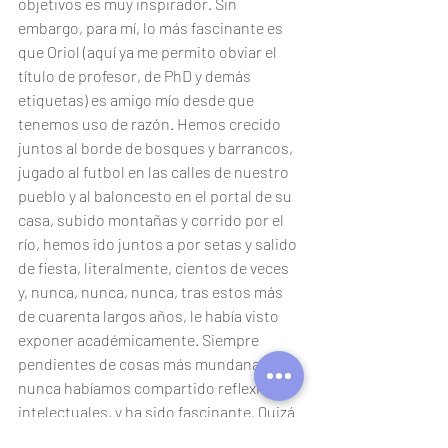
objetivos es muy inspirador. Sin 
embargo, para mí, lo más fascinante es 
que Oriol (aquí ya me permito obviar el 
título de profesor, de PhD y demás 
etiquetas) es amigo mío desde que 
tenemos uso de razón. Hemos crecido 
juntos al borde de bosques y barrancos, 
jugado al futbol en las calles de nuestro 
pueblo y al baloncesto en el portal de su 
casa, subido montañas y corrido por el 
río, hemos ido juntos a por setas y salido 
de fiesta, literalmente, cientos de veces 
y, nunca, nunca, nunca, tras estos más 
de cuarenta largos años, le había visto 
exponer académicamente. Siempre 
pendientes de cosas más mundanas, 
nunca habíamos compartido reflexiones 
intelectuales, y ha sido fascinante. Quizá 
sea por aquello de que no somos 