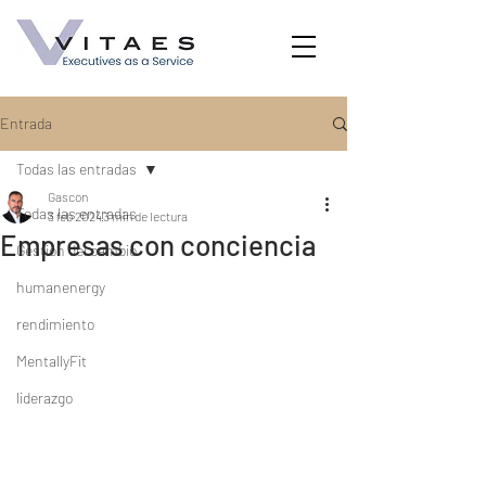
Entrada
Todas las entradas
Gascon
Todas las entradas
3 feb 2024
3 min de lectura
Empresas con conciencia
Gestión del cambio
humanenergy
rendimiento
MentallyFit
liderazgo