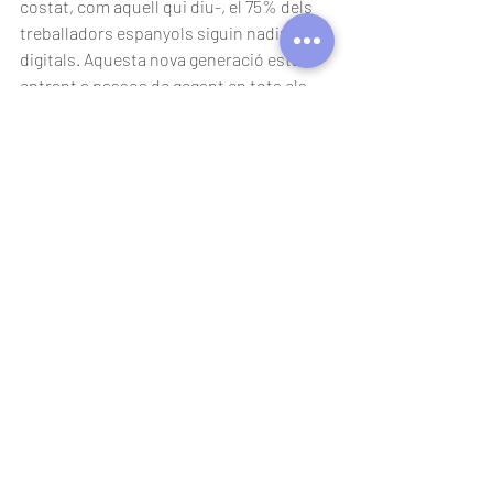
costat, com aquell qui diu-, el 75% dels 
treballadors espanyols siguin nadius 
digitals. Aquesta nova generació està 
entrant a passos de gegant en tots els 
àmbits i espais de treball.
Això demanarà replantejar les 
tradicionals relacions de valors i abordar 
les distribucions injustes de poder i 
riquesa. Un exemple més que la nostra 
societat es compon de comunitats cada 
cop més diverses, des de tots els punts 
de vista possibles; generacional, 
cultural, origen, gènere, etc., i significa 
que cal atendre millor tant les seves 
necessitats com reconèixer la multitud 
de beneficis que se’n deriven si volem un 
entorn inclusiu, sostenible i amb visió de 
futur.