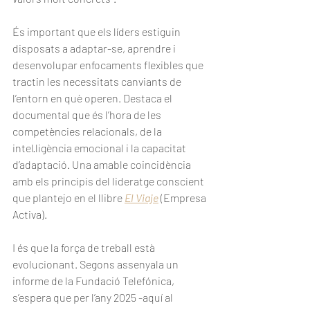
És important que els líders estiguin 
disposats a adaptar-se, aprendre i 
desenvolupar enfocaments flexibles que 
tractin les necessitats canviants de 
l’entorn en què operen. Destaca el 
documental que és l’hora de les 
competències relacionals, de la 
intel·ligència emocional i la capacitat 
d’adaptació. Una amable coincidència 
amb els principis del lideratge conscient 
que plantejo en el llibre 
El Viaje
 (Empresa 
Activa).
I és que la força de treball està 
evolucionant. Segons assenyala un 
informe de la Fundació Telefónica, 
s’espera que per l’any 2025 -aquí al 