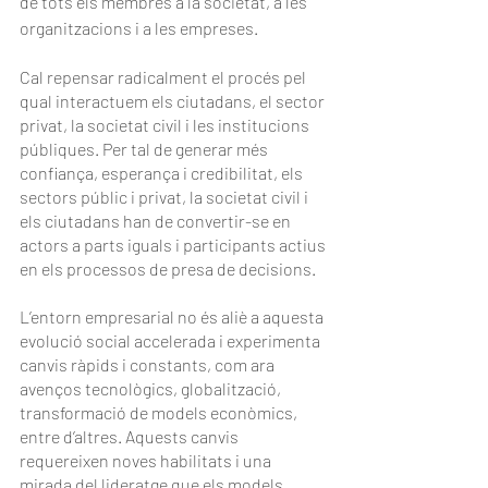
de tots els membres a la societat, a les 
organitzacions i a les empreses.
Cal repensar radicalment el procés pel 
qual interactuem els ciutadans, el sector 
privat, la societat civil i les institucions 
públiques. Per tal de generar més 
confiança, esperança i credibilitat, els 
sectors públic i privat, la societat civil i 
els ciutadans han de convertir-se en 
actors a parts iguals i participants actius 
en els processos de presa de decisions.
L’entorn empresarial no és aliè a aquesta 
evolució social accelerada i experimenta 
canvis ràpids i constants, com ara 
avenços tecnològics, globalització, 
transformació de models econòmics, 
entre d’altres. Aquests canvis 
requereixen noves habilitats i una 
mirada del lideratge que els models 