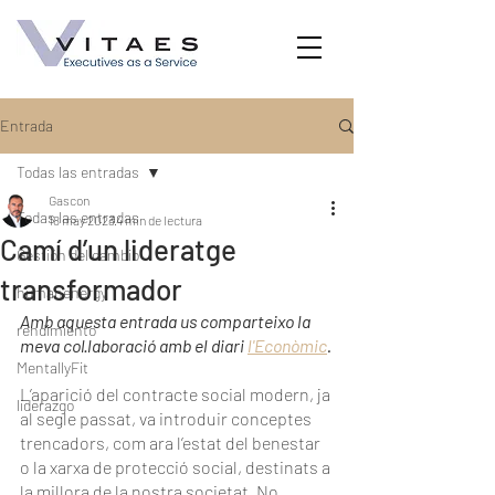
Entrada
Todas las entradas
Gascon
Todas las entradas
18 may 2023
4 min de lectura
Camí d’un lideratge
Gestión del cambio
transformador
humanenergy
Amb aquesta entrada us comparteixo la 
rendimiento
meva col·laboració amb el diari 
l'Econòmic
.
MentallyFit
L’aparició del contracte social modern, ja 
liderazgo
al segle passat, va introduir conceptes 
trencadors, com ara l’estat del benestar 
o la xarxa de protecció social, destinats a 
la millora de la nostra societat. No 