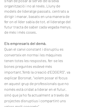
s’han de posar al servei de la seva 
organització i no al revés. Lluny de 
models de lideratge passats, centrats a 
dirigir i manar, basats en una manera de 
fer on el líder sabia de tot, el lideratge del 
futur tracta de saber cada vegada menys, 
de més i més coses.
Els empresaris del demà.
Quan el canvi constant i disruptiu es 
converteix en norma i les màquines 
tenen totes les respostes, fer-se les 
bones preguntes esdevé més 
important.“Amb la creació d’EDGERS”, va 
explicar Boronat, “volem posar el focus 
en aquest grup de professionals que no 
només està cridat a liderar en el futur, 
sinó que ja ho fa actualment a través de 
projectes disruptius i compartint uns 
valors molt concrets”.