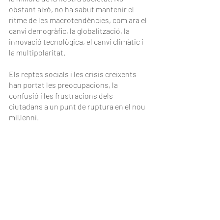
obstant això, no ha sabut mantenir el 
ritme de les macrotendències, com ara el 
canvi demogràfic, la globalització, la 
innovació tecnològica, el canvi climàtic i 
la multipolaritat.
Els reptes socials i les crisis creixents 
han portat les preocupacions, la 
confusió i les frustracions dels 
ciutadans a un punt de ruptura en el nou 
mil·lenni.