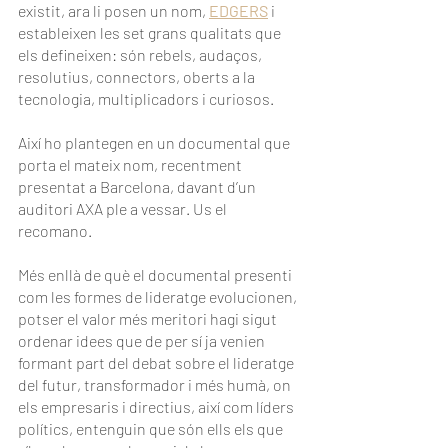
existit, ara li posen un nom, 
EDGERS
i 
estableixen les set grans qualitats que 
els defineixen: són rebels, audaços, 
resolutius, connectors, oberts a la 
tecnologia, multiplicadors i curiosos.
Així ho plantegen en un documental que 
porta el mateix nom, recentment 
presentat a Barcelona, davant d’un 
auditori AXA ple a vessar. Us el 
recomano.
Més enllà de què el documental presenti 
com les formes de lideratge evolucionen, 
potser el valor més meritori hagi sigut 
ordenar idees que de per sí ja venien 
formant part del debat sobre el lideratge 
del futur, transformador i més humà, on 
els empresaris i directius, així com líders 
polítics, entenguin que són ells els que 